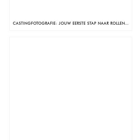
CASTINGFOTOGRAFIE: JOUW EERSTE STAP NAAR ROLLEN, AUDITIES EN ZICHTBAARHEID