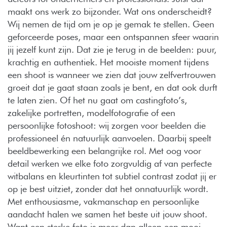
maakt ons werk zo bijzonder. Wat ons onderscheidt?
Wij nemen de tijd om je op je gemak te stellen. Geen
geforceerde poses, maar een ontspannen sfeer waarin
jij jezelf kunt zijn. Dat zie je terug in de beelden: puur,
krachtig en authentiek. Het mooiste moment tijdens
een shoot is wanneer we zien dat jouw zelfvertrouwen
groeit dat je gaat staan zoals je bent, en dat ook durft
te laten zien. Of het nu gaat om castingfoto’s,
zakelijke portretten, modelfotografie of een
persoonlijke fotoshoot: wij zorgen voor beelden die
professioneel én natuurlijk aanvoelen. Daarbij speelt
beeldbewerking een belangrijke rol. Met oog voor
detail werken we elke foto zorgvuldig af van perfecte
witbalans en kleurtinten tot subtiel contrast zodat jij er
op je best uitziet, zonder dat het onnatuurlijk wordt.
Met enthousiasme, vakmanschap en persoonlijke
aandacht halen we samen het beste uit jouw shoot.
Want een sterke foto is meer dan alleen een mooi