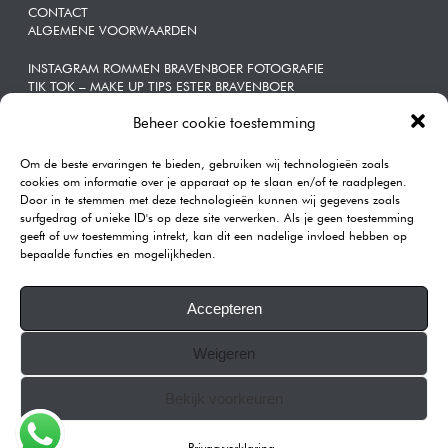
CONTACT
ALGEMENE VOORWAARDEN
INSTAGRAM ROMMEN BRAVENBOER FOTOGRAFIE
TIK TOK – MAKE UP TIPS ESTER BRAVENBOER
Beheer cookie toestemming
ZAKELIJKE | PORTRETTEN
Om de beste ervaringen te bieden, gebruiken wij technologieën zoals
CONTACT
cookies om informatie over je apparaat op te slaan en/of te raadplegen.
Door in te stemmen met deze technologieën kunnen wij gegevens zoals
Rommen | Bravenboer Fotografie
surfgedrag of unieke ID's op deze site verwerken. Als je geen toestemming
Katendrechtse Lagedijk 443A
geeft of uw toestemming intrekt, kan dit een nadelige invloed hebben op
3082GB Rotterdam
bepaalde functies en mogelijkheden.
Telefoon:
0104101590
E-mail:
info@rommenphotography.com
Accepteren
Our Reviews on Google
Weigeren
KVK: 68874537
All images on this website are copyrighted.
Bekijk voorkeuren
© 2007-2025 ROMMEN PHOTOGRAPHY
Privacyverklaring