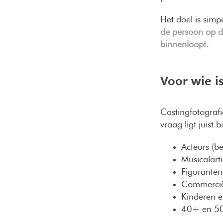
Het doel is simp
de persoon op d
binnenloopt.
Voor wie i
Castingfotografi
vraag ligt juist 
Acteurs (b
Musicalart
Figuranten
Commercië
Kinderen e
40+ en 50