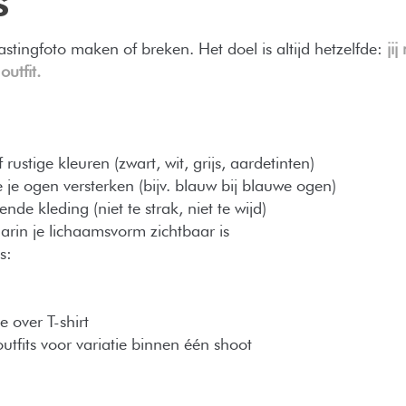
astingfoto maken of breken. Het doel is altijd hetzelfde:
jij
outfit.
 rustige kleuren (zwart, wit, grijs, aardetinten)
 je ogen versterken (bijv. blauw bij blauwe ogen)
de kleding (niet te strak, niet te wijd)
arin je lichaamsvorm zichtbaar is
s:
e over T-shirt
utfits voor variatie binnen één shoot