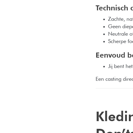
Technisch 
Zachte, nat
Geen diepe
Neutrale o
Scherpe fo
Eenvoud bo
Jij bent he
Een casting dire
Kledi
Don’t