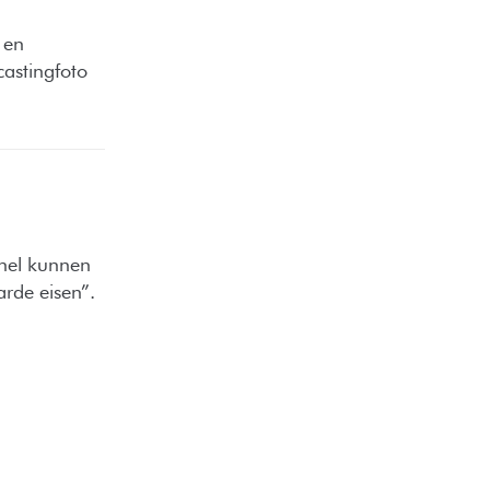
t en
castingfoto
snel kunnen
arde eisen”.