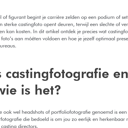
l of figurant begint je carrière zelden op een podium of set
n sterke castingfoto opent deuren, terwijl een slechte of v
sen kan kosten. In dit artikel ontdek je precies wat castingfo
 foto’s aan móéten voldoen en hoe je jezelf optimaal prese
bureaus.
s castingfotografie e
wie is het?
e ook wel headshots of portfoliofotografie genoemd is een 
fotografie die bedoeld is om jou zo eerlijk en herkenbaar 
casting directors.