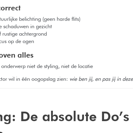
correct
uurlijke belichting (geen harde flits)
 schaduwen in gezicht
f rustige achtergrond
cus op de ogen
ven alles
t onderwerp niet de styling, niet de locatie
ctor wil in één oogopslag zien:
wie ben jij, en pas jij in deze
ng: De absolute Do’s
s