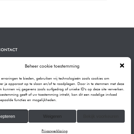
CONTACT
ommen | Bravenboer Fotografie
atendrechtse Lagedijk 443A
Beheer cookie toestemming
082GB Rotterdam
ervaringen te bieden, gebruiken wij technologieën zoals cookies om
elefoon:
0104101590
ver je apparaat op te slaan en/of te raadplegen. Door in te stemmen met deze
-mail:
info@rommenphotography.com
n kunnen wij gegevens zoals surfgedrag of unieke ID's op deze site verwerken.
toestemming geeft of uw toestemming intrekt, kan dit een nadelige invloed
ur Reviews on Google
epaalde functies en mogelijkheden.
VK: 68874537
epteren
Weigeren
Bekijk voorkeuren
ll images on this website are copyrighted.
© 2007-2025 ROMMEN PHOTOGRAPHY
Privacyverklaring