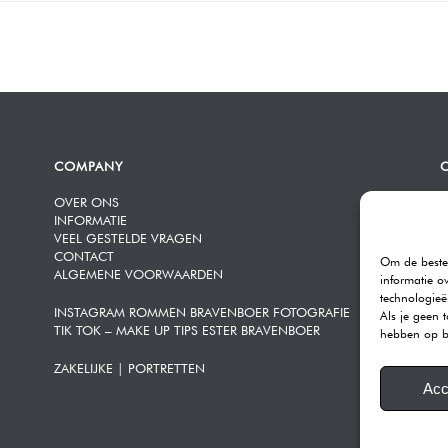
COMPANY
OVER ONS
R
INFORMATIE
K
VEEL GESTELDE VRAGEN
3
CONTACT
Om de beste 
ALGEMENE VOORWAARDEN
T
informatie o
E
technologieë
INSTAGRAM ROMMEN BRAVENBOER FOTOGRAFIE
Als je geen 
TIK TOK – MAKE UP TIPS ESTER BRAVENBOER
O
hebben op b
ZAKELIJKE | PORTRETTEN
K
Acc
A