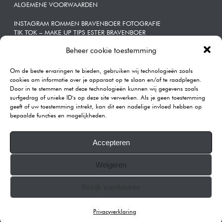
ALGEMENE VOORWAARDEN
INSTAGRAM ROMMEN BRAVENBOER FOTOGRAFIE
TIK TOK – MAKE UP TIPS ESTER BRAVENBOER
Beheer cookie toestemming
ZAKELIJKE | PORTRETTEN
Om de beste ervaringen te bieden, gebruiken wij technologieën zoals
CONTACT
cookies om informatie over je apparaat op te slaan en/of te raadplegen.
Door in te stemmen met deze technologieën kunnen wij gegevens zoals
Rommen | Bravenboer Fotografie
surfgedrag of unieke ID's op deze site verwerken. Als je geen toestemming
Katendrechtse Lagedijk 443A
geeft of uw toestemming intrekt, kan dit een nadelige invloed hebben op
3082GB Rotterdam
bepaalde functies en mogelijkheden.
Telefoon:
0104101590
E-mail:
info@rommenphotography.com
Accepteren
Our Reviews on Google
Weigeren
KVK: 68874537
All images on this website are copyrighted.
Bekijk voorkeuren
© 2007-2025 ROMMEN PHOTOGRAPHY
Privacyverklaring