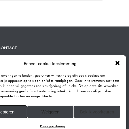
CONTACT
ommen | Bravenboer Fotografie
atendrechtse Lagedijk 443A
Beheer cookie toestemming
082GB Rotterdam
ervaringen te bieden, gebruiken wij technologieën zoals cookies om
elefoon:
0104101590
ver je apparaat op te slaan en/of te raadplegen. Door in te stemmen met deze
-mail:
info@rommenphotography.com
n kunnen wij gegevens zoals surfgedrag of unieke ID's op deze site verwerken.
toestemming geeft of uw toestemming intrekt, kan dit een nadelige invloed
ur Reviews on Google
epaalde functies en mogelijkheden.
VK: 68874537
epteren
Weigeren
Bekijk voorkeuren
ll images on this website are copyrighted.
© 2007-2025 ROMMEN PHOTOGRAPHY
Privacyverklaring