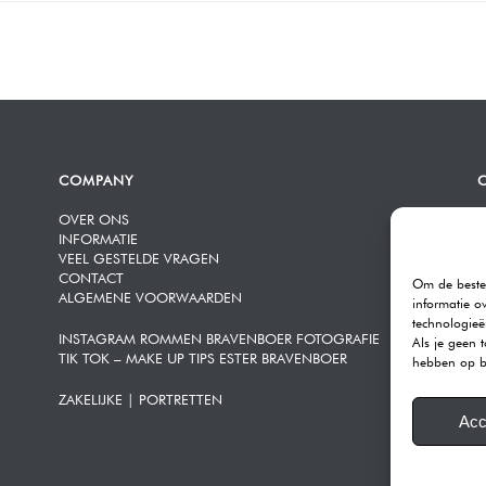
COMPANY
OVER ONS
R
INFORMATIE
K
VEEL GESTELDE VRAGEN
3
CONTACT
Om de beste 
ALGEMENE VOORWAARDEN
T
informatie o
E
technologieë
INSTAGRAM ROMMEN BRAVENBOER FOTOGRAFIE
Als je geen 
TIK TOK – MAKE UP TIPS ESTER BRAVENBOER
O
hebben op b
ZAKELIJKE | PORTRETTEN
K
Acc
A