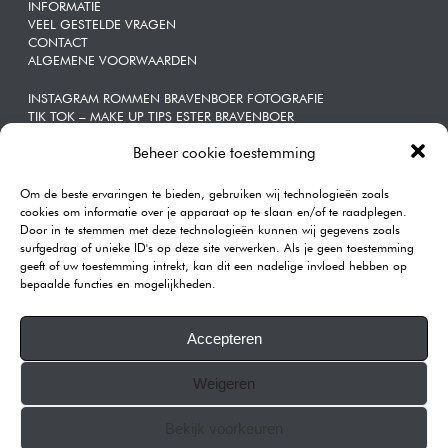
INFORMATIE
VEEL GESTELDE VRAGEN
CONTACT
ALGEMENE VOORWAARDEN
INSTAGRAM ROMMEN BRAVENBOER FOTOGRAFIE
TIK TOK – MAKE UP TIPS ESTER BRAVENBOER
Beheer cookie toestemming
ZAKELIJKE | PORTRETTEN
Om de beste ervaringen te bieden, gebruiken wij technologieën zoals
CONTACT
cookies om informatie over je apparaat op te slaan en/of te raadplegen.
Door in te stemmen met deze technologieën kunnen wij gegevens zoals
Rommen | Bravenboer Fotografie
surfgedrag of unieke ID's op deze site verwerken. Als je geen toestemming
Katendrechtse Lagedijk 443A
geeft of uw toestemming intrekt, kan dit een nadelige invloed hebben op
3082GB Rotterdam
bepaalde functies en mogelijkheden.
Telefoon:
0104101590
E-mail:
info@rommenphotography.com
Accepteren
Our Reviews on Google
Weigeren
KVK: 68874537
All images on this website are copyrighted.
Bekijk voorkeuren
© 2007-2025 ROMMEN PHOTOGRAPHY