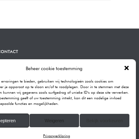
CONTACT
ommen | Bravenboer Fotografie
atendrechtse Lagedijk 443A
Beheer cookie toestemming
082GB Rotterdam
ervaringen te bieden, gebruiken wij technologieën zoals cookies om
elefoon:
0104101590
ver je apparaat op te slaan en/of te raadplegen. Door in te stemmen met deze
-mail:
info@rommenphotography.com
n kunnen wij gegevens zoals surfgedrag of unieke ID's op deze site verwerken.
toestemming geeft of uw toestemming intrekt, kan dit een nadelige invloed
ur Reviews on Google
epaalde functies en mogelijkheden.
VK: 68874537
epteren
Weigeren
Bekijk voorkeuren
ll images on this website are copyrighted.
© 2007-2025 ROMMEN PHOTOGRAPHY
Privacyverklaring