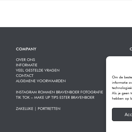
COMPANY
OVER ONS
R
INFORMATIE
K
VEEL GESTELDE VRAGEN
3
CONTACT
Om de beste 
ALGEMENE VOORWAARDEN
T
informatie o
E
technologieë
INSTAGRAM ROMMEN BRAVENBOER FOTOGRAFIE
Als je geen 
TIK TOK – MAKE UP TIPS ESTER BRAVENBOER
O
hebben op b
ZAKELIJKE | PORTRETTEN
K
Acc
A