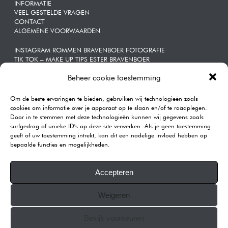
INFORMATIE
VEEL GESTELDE VRAGEN
CONTACT
ALGEMENE VOORWAARDEN
INSTAGRAM ROMMEN BRAVENBOER FOTOGRAFIE
TIK TOK – MAKE UP TIPS ESTER BRAVENBOER
Beheer cookie toestemming
ZAKELIJKE | PORTRETTEN
Om de beste ervaringen te bieden, gebruiken wij technologieën zoals
CONTACT
cookies om informatie over je apparaat op te slaan en/of te raadplegen.
Door in te stemmen met deze technologieën kunnen wij gegevens zoals
Rommen | Bravenboer Fotografie
surfgedrag of unieke ID's op deze site verwerken. Als je geen toestemming
Katendrechtse Lagedijk 443A
geeft of uw toestemming intrekt, kan dit een nadelige invloed hebben op
3082GB Rotterdam
bepaalde functies en mogelijkheden.
Telefoon:
0104101590
E-mail:
info@rommenphotography.com
Accepteren
Our Reviews on Google
Weigeren
KVK: 68874537
All images on this website are copyrighted.
Bekijk voorkeuren
© 2007-2025 ROMMEN PHOTOGRAPHY