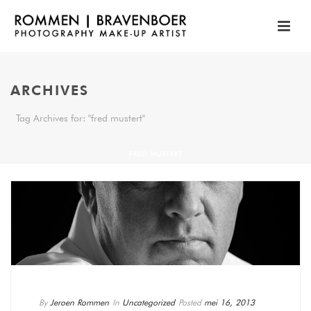
ARCHIVES
Tag Archives for: "fred mustert"
FRED MUSTERT
By
Jeroen Rommen
In
Uncategorized
Posted
mei 16, 2013