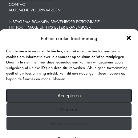
CONTACT
ALGEMENE VOORWAARDEN
INSTAGRAM ROMMEN BRAVENBOER FOTOGRAFIE
TIK TOK – MAKE UP TIPS ESTER BRAVENBOER
Beheer cookie toestemming
ZAKELIJKE | PORTRETTEN
Om de beste ervaringen te bieden, gebruiken wij technologieën zoals
CONTACT
cookies om informatie over je apparaat op te slaan en/of te raadplegen.
Door in te stemmen met deze technologieën kunnen wij gegevens zoals
Rommen | Bravenboer Fotografie
surfgedrag of unieke ID's op deze site verwerken. Als je geen toestemming
Katendrechtse Lagedijk 443A
geeft of uw toestemming intrekt, kan dit een nadelige invloed hebben op
3082GB Rotterdam
bepaalde functies en mogelijkheden.
Telefoon:
0104101590
E-mail:
info@rommenphotography.com
Accepteren
Our Reviews on Google
Weigeren
KVK: 68874537
All images on this website are copyrighted.
Bekijk voorkeuren
© 2007-2025 ROMMEN PHOTOGRAPHY