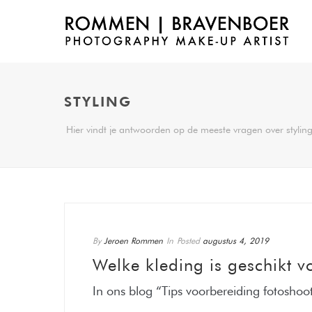
STYLING
Hier vindt je antwoorden op de meeste vragen over styling 
By
Jeroen Rommen
In
Posted
augustus 4, 2019
Welke kleding is geschikt v
In ons blog “Tips voorbereiding fotoshoot