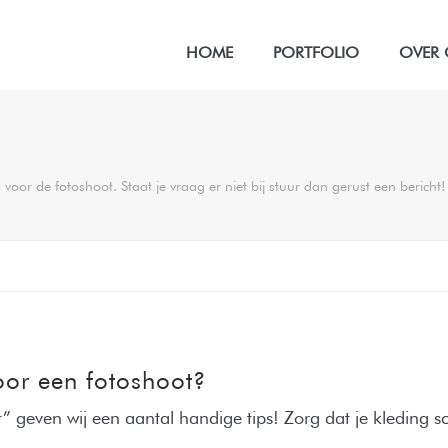
HOME
PORTFOLIO
OVER
voor de fotoshoot. Staat je vraag er niet bij stuur dan gerust een bericht!
oor een fotoshoot?
” geven wij een aantal handige tips! Zorg dat je kleding sc