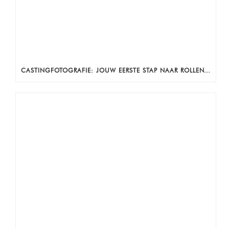
CASTINGFOTOGRAFIE: JOUW EERSTE STAP NAAR ROLLEN, AUDITIES EN ZICHTBAARHEID