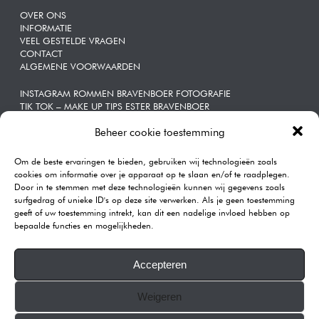
OVER ONS
INFORMATIE
VEEL GESTELDE VRAGEN
CONTACT
ALGEMENE VOORWAARDEN
INSTAGRAM ROMMEN BRAVENBOER FOTOGRAFIE
TIK TOK – MAKE UP TIPS ESTER BRAVENBOER
Beheer cookie toestemming
ZAKELIJKE | PORTRETTEN
Om de beste ervaringen te bieden, gebruiken wij technologieën zoals
CONTACT
cookies om informatie over je apparaat op te slaan en/of te raadplegen.
Door in te stemmen met deze technologieën kunnen wij gegevens zoals
Rommen | Bravenboer Fotografie
surfgedrag of unieke ID's op deze site verwerken. Als je geen toestemming
Katendrechtse Lagedijk 443A
geeft of uw toestemming intrekt, kan dit een nadelige invloed hebben op
3082GB Rotterdam
bepaalde functies en mogelijkheden.
Telefoon:
0104101590
E-mail:
info@rommenphotography.com
Accepteren
Our Reviews on Google
Weigeren
KVK: 68874537