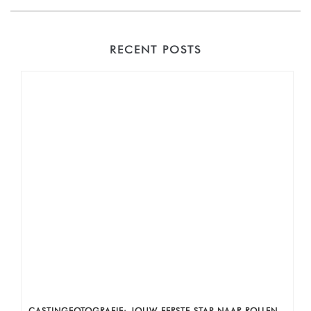
RECENT POSTS
CASTINGFOTOGRAFIE: JOUW EERSTE STAP NAAR ROLLEN, AUDITIES EN ZICHTBAARHEID