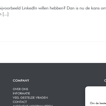
p bijvoorbeeld LinkedIn willen hebben? Dan is nu de kans om
[...]
COMPANY
OVER ONS
R
INFORMATIE
K
VEEL GESTELDE VRAGEN
3
CONTACT
Om de beste 
ALGEMENE VOORWAARDEN