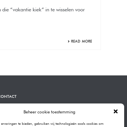
 die “vakantie kiek” in te wisselen voor
READ MORE
CONTACT
ommen | Bravenboer Fotografie
atendrechtse Lagedijk 443A
Beheer cookie toestemming
082GB Rotterdam
ervaringen te bieden, gebruiken wij technologieën zoals cookies om