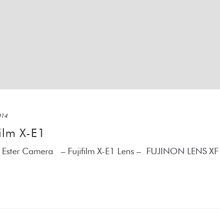
014
film X-E1
A – Ester Camera – Fujifilm X-E1 Lens – FUJINON LENS